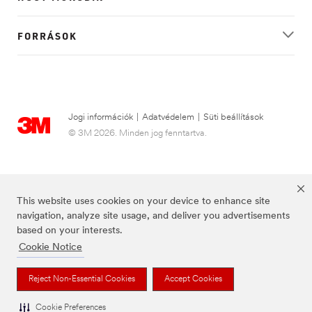
FORRÁSOK
Jogi információk
|
Adatvédelem
|
Süti beállítások
© 3M 2026. Minden jog fenntartva.
This website uses cookies on your device to enhance site
navigation, analyze site usage, and deliver you advertisements
based on your interests.
Cookie Notice
A Futuro a 3M bejegyzett védjegye.
Reject Non-Essential Cookies
Accept Cookies
Cookie Preferences