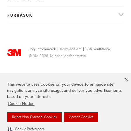
FORRÁSOK
Jogi információk
|
Adatvédelem
|
Süti beállítások
© 3M 2026. Minden jog fenntartva.
This website uses cookies on your device to enhance site
navigation, analyze site usage, and deliver you advertisements
based on your interests.
Cookie Notice
A Futuro a 3M bejegyzett védjegye.
Reject Non-Essential Cookies
Accept Cookies
Cookie Preferences