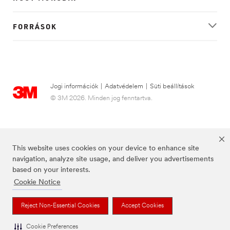
FORRÁSOK
Jogi információk
|
Adatvédelem
|
Süti beállítások
© 3M 2026. Minden jog fenntartva.
This website uses cookies on your device to enhance site
navigation, analyze site usage, and deliver you advertisements
based on your interests.
Cookie Notice
A Futuro a 3M bejegyzett védjegye.
Reject Non-Essential Cookies
Accept Cookies
Cookie Preferences